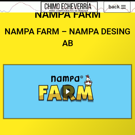
back
NAMPA FARM
Saltar
al
NAMPA FARM – NAMPA DESING
contenido
AB